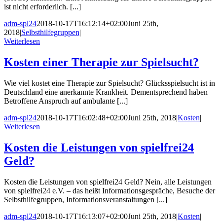
ist nicht erforderlich. [...]
adm-spl24
2018-10-17T16:12:14+02:00
Juni 25th,
2018
|
Selbsthilfegruppen
|
Weiterlesen
Kosten einer Therapie zur Spielsucht?
Wie viel kostet eine Therapie zur Spielsucht? Glücksspielsucht ist in
Deutschland eine anerkannte Krankheit. Dementsprechend haben
Betroffene Anspruch auf ambulante [...]
adm-spl24
2018-10-17T16:02:48+02:00
Juni 25th, 2018
|
Kosten
|
Weiterlesen
Kosten die Leistungen von spielfrei24
Geld?
Kosten die Leistungen von spielfrei24 Geld? Nein, alle Leistungen
von spielfrei24 e.V. – das heißt Informationsgespräche, Besuche der
Selbsthilfegruppen, Informationsveranstaltungen [...]
adm-spl24
2018-10-17T16:13:07+02:00
Juni 25th, 2018
|
Kosten
|