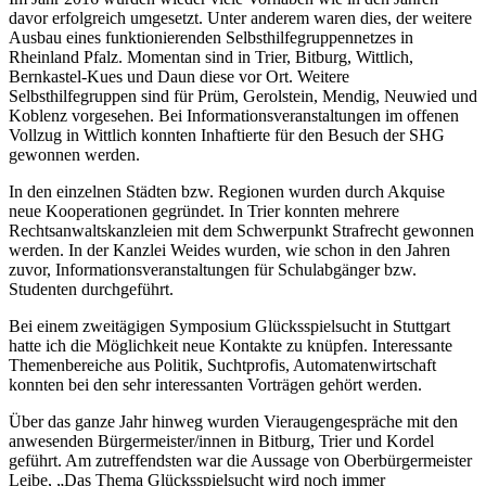
davor erfolgreich umgesetzt. Unter anderem waren dies, der weitere
Ausbau eines funktionierenden Selbsthilfegruppennetzes in
Rheinland Pfalz. Momentan sind in Trier, Bitburg, Wittlich,
Bernkastel-Kues und Daun diese vor Ort. Weitere
Selbsthilfegruppen sind für Prüm, Gerolstein, Mendig, Neuwied und
Koblenz vorgesehen. Bei Informationsveranstaltungen im offenen
Vollzug in Wittlich konnten Inhaftierte für den Besuch der SHG
gewonnen werden.
In den einzelnen Städten bzw. Regionen wurden durch Akquise
neue Kooperationen gegründet. In Trier konnten mehrere
Rechtsanwaltskanzleien mit dem Schwerpunkt Strafrecht gewonnen
werden. In der Kanzlei Weides wurden, wie schon in den Jahren
zuvor, Informationsveranstaltungen für Schulabgänger bzw.
Studenten durchgeführt.
Bei einem zweitägigen Symposium Glücksspielsucht in Stuttgart
hatte ich die Möglichkeit neue Kontakte zu knüpfen. Interessante
Themenbereiche aus Politik, Suchtprofis, Automatenwirtschaft
konnten bei den sehr interessanten Vorträgen gehört werden.
Über das ganze Jahr hinweg wurden Vieraugengespräche mit den
anwesenden Bürgermeister/innen in Bitburg, Trier und Kordel
geführt. Am zutreffendsten war die Aussage von Oberbürgermeister
Leibe, „Das Thema Glücksspielsucht wird noch immer