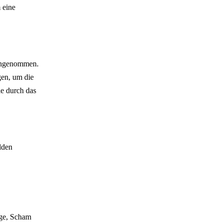
 eine
eingenommen.
gen, um die
e durch das
lden
rge, Scham