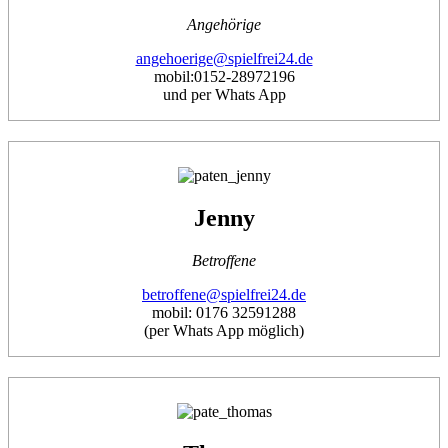
Angehörige
angehoerige@spielfrei24.de
mobil:
0152-28972196
und per Whats App
Jenny
Betroffene
betroffene@spielfrei24.de
mobil: 0176 32591288
(per Whats App möglich)