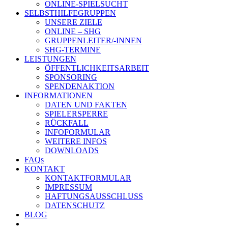
ONLINE-SPIELSUCHT
SELBSTHILFEGRUPPEN
UNSERE ZIELE
ONLINE – SHG
GRUPPENLEITER/-INNEN
SHG-TERMINE
LEISTUNGEN
ÖFFENTLICHKEITSARBEIT
SPONSORING
SPENDENAKTION
INFORMATIONEN
DATEN UND FAKTEN
SPIELERSPERRE
RÜCKFALL
INFOFORMULAR
WEITERE INFOS
DOWNLOADS
FAQs
KONTAKT
KONTAKTFORMULAR
IMPRESSUM
HAFTUNGSAUSSCHLUSS
DATENSCHUTZ
BLOG