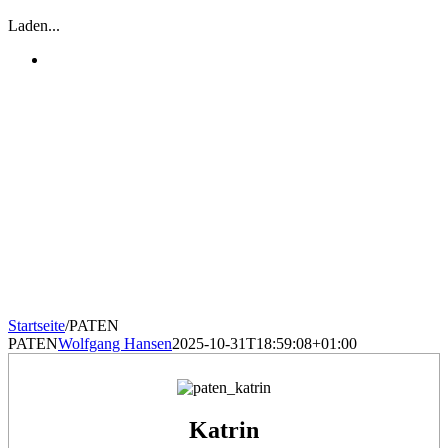
Laden...
Startseite
/
PATEN
PATEN
Wolfgang Hansen
2025-10-31T18:59:08+01:00
Katrin